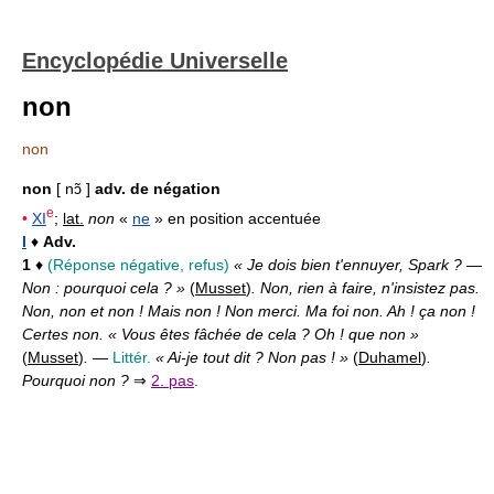
Encyclopédie Universelle
non
non
non
[ nɔ̃ ]
adv. de négation
e
•
XI
;
lat.
non
«
ne
» en position accentuée
I
♦
Adv.
1
♦
(Réponse négative, refus)
« Je dois bien t'ennuyer, Spark ? —
Non : pourquoi cela ? »
(
Musset
)
. Non, rien à faire, n'insistez pas.
Non, non et non ! Mais non ! Non merci. Ma foi non. Ah ! ça non !
Certes non. « Vous êtes fâchée de cela ? Oh ! que non »
(
Musset
)
.
—
Littér.
« Ai-je tout dit ? Non pas ! »
(
Duhamel
)
.
Pourquoi non ?
⇒
2. pas
.