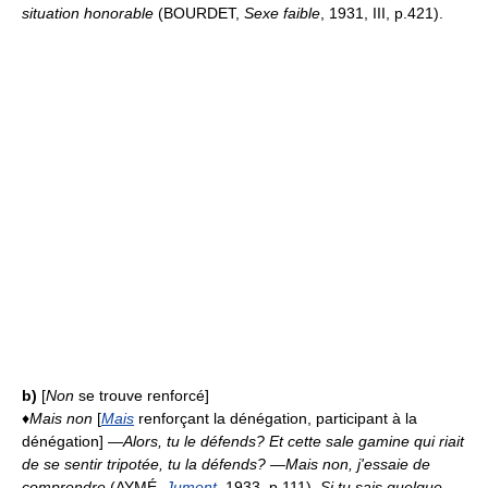
situation honorable
(BOURDET,
Sexe faible
, 1931, III, p.421).
b)
[
Non
se trouve renforcé]
♦
Mais non
[
Mais
renforçant la dénégation, participant à la
dénégation]
—Alors, tu le défends? Et cette sale gamine qui riait
de se sentir tripotée, tu la défends? —Mais non, j'essaie de
comprendre
(AYMÉ,
Jument
, 1933, p.111).
Si tu sais quelque