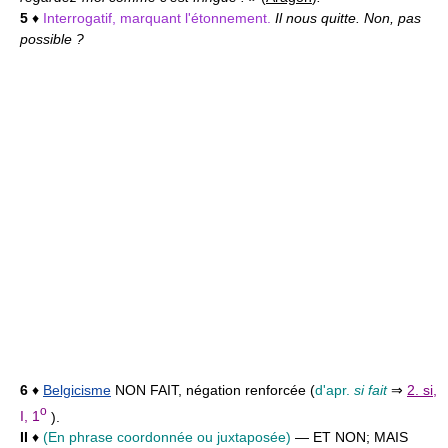
5
♦
Interrogatif, marquant l'étonnement.
Il nous quitte. Non, pas
possible ?
6
♦
Belgicisme
NON FAIT,
négation renforcée (
d'apr.
si fait
⇒
2. si,
o
I, 1
).
II
♦
(En phrase coordonnée ou juxtaposée)
— ET NON; MAIS