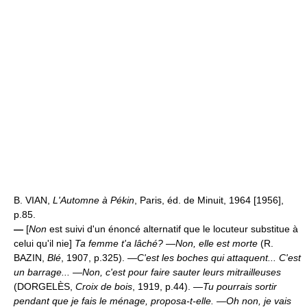
B. VIAN,
L'Automne à Pékin
, Paris, éd. de Minuit, 1964 [1956],
p.85.
—
[
Non
est suivi d'un énoncé alternatif que le locuteur substitue à
celui qu'il nie]
Ta femme t'a lâché? —Non, elle est morte
(R.
BAZIN,
Blé
, 1907, p.325).
—C'est les boches qui attaquent... C'est
un barrage... —Non, c'est pour faire sauter leurs mitrailleuses
(DORGELÈS,
Croix de bois
, 1919, p.44).
—Tu pourrais sortir
pendant que je fais le ménage, proposa-t-elle. —Oh non, je vais