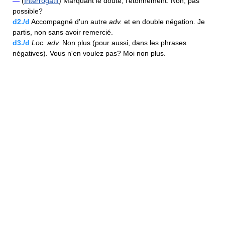
—
(
Interrogatif
) Marquant le doute, l'étonnement. Non, pas
possible?
d2./d
Accompagné d'un autre
adv.
et en double négation. Je
partis, non sans avoir remercié.
d3./d
Loc.
adv.
Non plus (pour aussi, dans les phrases
négatives). Vous n'en voulez pas? Moi non plus.