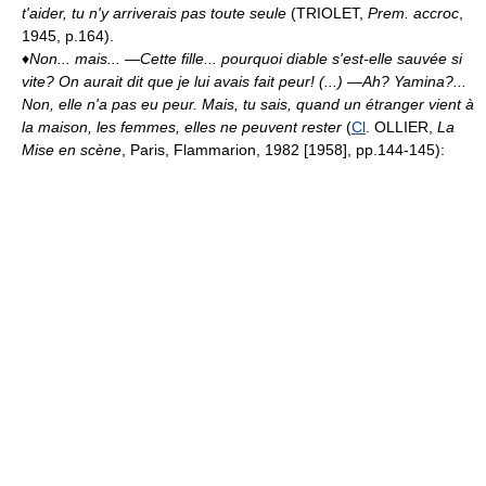
t'aider, tu n'y arriverais pas toute seule
(TRIOLET,
Prem. accroc
,
1945, p.164).
♦
Non... mais...
—Cette fille... pourquoi diable s'est-elle sauvée si
vite? On aurait dit que je lui avais fait peur! (...) —Ah? Yamina?...
Non, elle n'a pas eu peur. Mais, tu sais, quand un étranger vient à
la maison, les femmes, elles ne peuvent rester
(
Cl
. OLLIER,
La
Mise en scène
, Paris, Flammarion, 1982 [1958], pp.144-145):