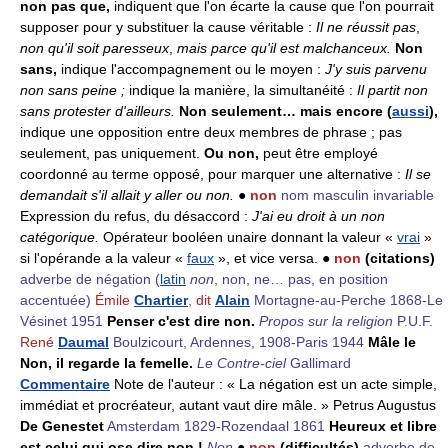
non pas que,
indiquent que l'on écarte la cause que l'on pourrait
supposer pour y substituer la cause véritable :
Il ne réussit pas
,
non qu'il soit paresseux
,
mais parce qu'il est malchanceux.
Non
sans,
indique l'accompagnement ou le moyen :
J'y suis parvenu
non sans peine
;
indique la manière, la simultanéité :
Il partit non
sans protester d'ailleurs.
Non seulement… mais encore (
aussi
),
indique une opposition entre deux membres de phrase ; pas
seulement, pas uniquement.
Ou non,
peut être employé
coordonné au terme opposé, pour marquer une alternative :
Il se
demandait s'il allait y aller ou non.
●
non
nom masculin invariable
Expression du refus, du désaccord :
J'ai eu droit à un non
catégorique.
Opérateur booléen unaire donnant la valeur «
vrai
»
si l'opérande a la valeur «
faux
», et vice versa. ●
non
(citations)
adverbe de négation
(
latin
non
, non, ne… pas, en position
accentuée)
Émile
Chartier
, dit
Alain
Mortagne-au-Perche 1868-Le
Vésinet 1951
Penser c'est dire non.
Propos sur la religion
P.U.F.
René
Daumal
Boulzicourt, Ardennes, 1908-Paris 1944
Mâle le
Non, il regarde la femelle.
Le Contre-ciel
Gallimard
Commentaire
Note de l'auteur : « La négation est un acte simple,
immédiat et procréateur, autant vaut dire mâle. » Petrus Augustus
De Genestet
Amsterdam 1829-Rozendaal 1861
Heureux et libre
est celui qui ose dire non !
Non
●
non
(difficultés)
adverbe de