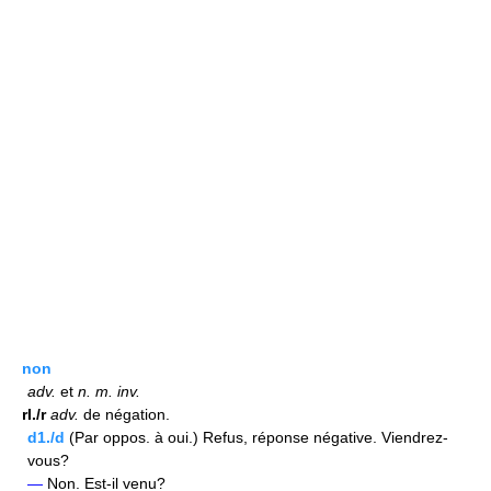
non
adv.
et
n.
m.
inv.
rI./r
adv.
de négation.
d1./d
(Par oppos. à oui.) Refus, réponse négative. Viendrez-
vous?
—
Non. Est-il venu?