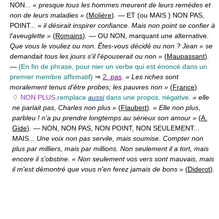
NON...
« presque tous les hommes meurent de leurs remèdes et
non de leurs maladies »
(
Molière
)
.
— ET (ou MAIS ) NON PAS,
POINT...
« il désirait inspirer confiance. Mais non point se confier à
l'aveuglette »
(
Romains
)
.
— OU NON,
marquant une alternative.
Que vous le vouliez ou non. Êtes-vous décidé ou non ? Jean « se
demandait tous les jours s'il l'épouserait ou non »
(
Maupassant
)
.
—
(En fin de phrase, pour nier un verbe qui est énoncé dans un
premier membre affirmatif)
⇒
2. pas
.
« Les riches sont
moralement tenus d'être probes; les pauvres non »
(
France
)
.
♢
NON PLUS,
remplace
aussi
dans une propos. négative.
« elle
ne parlait pas, Charles non plus »
(
Flaubert
)
. « Elle non plus,
parbleu ! n'a pu prendre longtemps au sérieux son amour »
(
A.
Gide
)
.
— NON, NON PAS, NON POINT, NON SEULEMENT...
MAIS...
Une voix non pas servile, mais soumise. Compter non
plus par milliers, mais par millions. Non seulement il a tort, mais
encore il s'obstine. « Non seulement vos vers sont mauvais, mais
il m'est démontré que vous n'en ferez jamais de bons »
(
Diderot
)
.