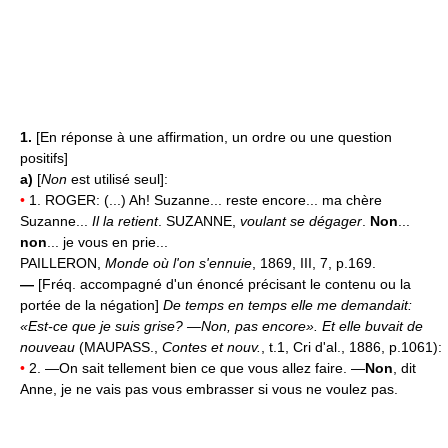
1.
[En réponse à une affirmation, un ordre ou une question
positifs]
a)
[
Non
est utilisé seul]:
•
1. ROGER: (...) Ah! Suzanne... reste encore... ma chère
Suzanne...
Il la retient
. SUZANNE,
voulant se dégager
.
Non
...
non
... je vous en prie...
PAILLERON,
Monde où l'on s'ennuie
, 1869, III, 7, p.169.
—
[Fréq. accompagné d'un énoncé précisant le contenu ou la
portée de la négation]
De temps en temps elle me demandait:
«Est-ce que je suis grise? —Non, pas encore». Et elle buvait de
nouveau
(MAUPASS.,
Contes et nouv.
, t.1, Cri d'al., 1886, p.1061):
•
2. —On sait tellement bien ce que vous allez faire. —
Non
, dit
Anne, je ne vais pas vous embrasser si vous ne voulez pas.