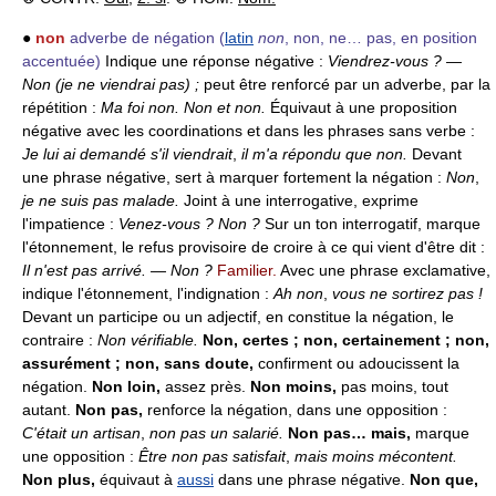
●
non
adverbe de négation
(
latin
non
, non, ne… pas, en position
accentuée)
Indique une réponse négative :
Viendrez-vous ? —
Non (je ne viendrai pas)
;
peut être renforcé par un adverbe, par la
répétition :
Ma foi non.
Non et non.
Équivaut à une proposition
négative avec les coordinations et dans les phrases sans verbe :
Je lui ai demandé s'il viendrait
,
il m'a répondu que non.
Devant
une phrase négative, sert à marquer fortement la négation :
Non
,
je ne suis pas malade.
Joint à une interrogative, exprime
l'impatience :
Venez-vous ? Non ?
Sur un ton interrogatif, marque
l'étonnement, le refus provisoire de croire à ce qui vient d'être dit :
Il n'est pas arrivé. — Non ?
Familier.
Avec une phrase exclamative,
indique l'étonnement, l'indignation :
Ah non
,
vous ne sortirez pas !
Devant un participe ou un adjectif, en constitue la négation, le
contraire :
Non vérifiable.
Non, certes ; non, certainement ; non,
assurément ; non, sans doute,
confirment ou adoucissent la
négation.
Non loin,
assez près.
Non moins,
pas moins, tout
autant.
Non pas,
renforce la négation, dans une opposition :
C'était un artisan
,
non pas un salarié.
Non pas… mais,
marque
une opposition :
Être non pas satisfait
,
mais moins mécontent.
Non plus,
équivaut à
aussi
dans une phrase négative.
Non que,