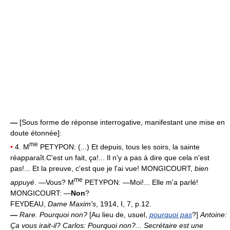
—
[Sous forme de réponse interrogative, manifestant une mise en
doute étonnée]:
me
•
4. M
PETYPON: (...) Et depuis, tous les soirs, la sainte
réapparaît.C'est un fait, ça!... Il n'y a pas à dire que cela n'est
pas!... Et la preuve, c'est que je l'ai vue! MONGICOURT,
bien
me
appuyé
. —Vous? M
PETYPON: —Moi!... Elle m'a parlé!
MONGICOURT: —
Non
?
FEYDEAU,
Dame Maxim's
, 1914, I, 7, p.12.
—
Rare.
Pourquoi non?
[Au lieu de, usuel,
pourquoi pas
?]
Antoine:
Ça vous irait-il? Carlos: Pourquoi non?... Secrétaire est une