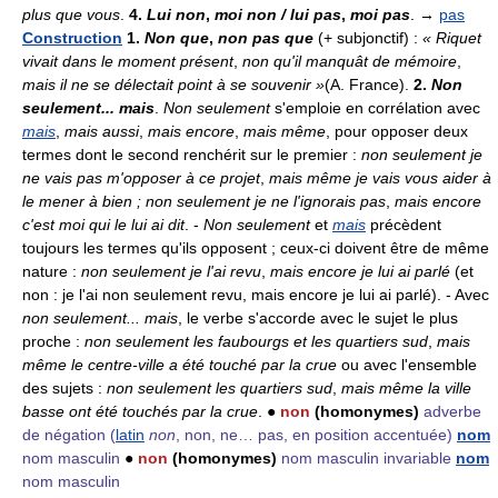
plus que vous
.
4.
Lui non
,
moi non / lui pas
,
moi pas
. →
pas
Construction
1.
Non que
,
non pas que
(+ subjonctif) :
« Riquet
vivait dans le moment présent
,
non qu'il manquât de mémoire
,
mais il ne se délectait point à se souvenir »
(A. France).
2.
Non
seulement... mais
.
Non seulement
s'emploie en corrélation avec
mais
,
mais aussi
,
mais encore
,
mais même
, pour opposer deux
termes dont le second renchérit sur le premier :
non seulement je
ne vais pas m'opposer à ce projet
,
mais même je vais vous aider à
le mener à bien ; non seulement je ne l'ignorais pas
,
mais encore
c'est moi qui le lui ai dit
. -
Non seulement
et
mais
précèdent
toujours les termes qu'ils opposent ; ceux-ci doivent être de même
nature :
non seulement je l'ai revu
,
mais encore je lui ai parlé
(et
non : je l'ai non seulement revu, mais encore je lui ai parlé). - Avec
non seulement... mais
, le verbe s'accorde avec le sujet le plus
proche :
non seulement les faubourgs et les quartiers sud
,
mais
même le centre-ville a été touché par la crue
ou avec l'ensemble
des sujets :
non seulement les quartiers sud
,
mais même la ville
basse ont été touchés par la crue
. ●
non
(homonymes)
adverbe
de négation
(
latin
non
, non, ne… pas, en position accentuée)
nom
nom masculin
●
non
(homonymes)
nom masculin invariable
nom
nom masculin