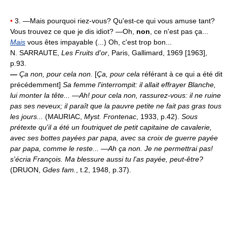
•
3. —Mais pourquoi riez-vous? Qu'est-ce qui vous amuse tant?
Vous trouvez ce que je dis idiot? —Oh,
non
, ce n'est pas ça...
Mais
vous êtes impayable (...) Oh, c'est trop bon...
N. SARRAUTE,
Les Fruits d'or
, Paris, Gallimard, 1969 [1963],
p.93.
—
Ça non, pour cela non.
[
Ça, pour cela
référant à ce qui a été dit
précédemment]
Sa femme l'interrompit: il allait effrayer Blanche,
lui monter la tête... —Ah! pour cela non, rassurez-vous: il ne ruine
pas ses neveux; il paraît que la pauvre petite ne fait pas gras tous
les jours...
(MAURIAC,
Myst. Frontenac
, 1933, p.42).
Sous
prétexte qu'il a été un foutriquet de petit capitaine de cavalerie,
avec ses bottes payées par papa, avec sa croix de guerre payée
par papa, comme le reste... —Ah ça non. Je ne permettrai pas!
s'écria François. Ma blessure aussi tu l'as payée, peut-être?
(DRUON,
Gdes fam.
, t.2, 1948, p.37).