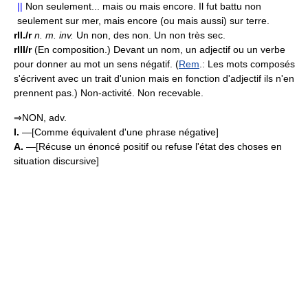
||
Non seulement... mais ou mais encore. Il fut battu non
seulement sur mer, mais encore (ou mais aussi) sur terre.
rII./r
n.
m.
inv.
Un non, des non. Un non très sec.
rIII/r
(En composition.) Devant un nom, un adjectif ou un verbe
pour donner au mot un sens négatif. (
Rem
.: Les mots composés
s'écrivent avec un trait d'union mais en fonction d'adjectif ils n'en
prennent pas.) Non-activité. Non recevable.
⇒NON, adv.
I.
—[Comme équivalent d'une phrase négative]
A.
—[Récuse un énoncé positif ou refuse l'état des choses en
situation discursive]