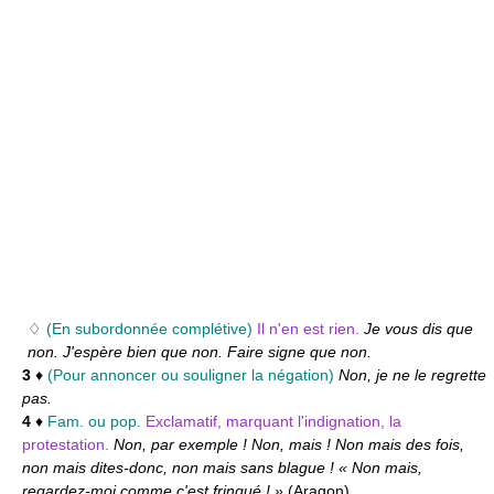
♢
(En subordonnée complétive)
Il n'en est rien.
Je vous dis que
non. J'espère bien que non. Faire signe que non.
3
♦
(Pour annoncer ou souligner la négation)
Non, je ne le regrette
pas.
4
♦
Fam. ou pop.
Exclamatif, marquant l'indignation, la
protestation.
Non, par exemple ! Non, mais ! Non mais des fois,
non mais dites-donc, non mais sans blague ! « Non mais,
regardez-moi comme c'est fringué ! »
(
Aragon
)
.