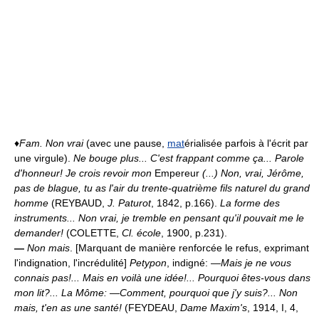
♦
Fam.
Non vrai
(avec une pause,
mat
érialisée parfois à l'écrit par
une virgule).
Ne bouge plus... C'est frappant comme ça... Parole
d'honneur! Je crois revoir mon
Empereur
(...) Non, vrai, Jérôme,
pas de blague, tu as l'air du trente-quatrième fils naturel du grand
homme
(REYBAUD,
J. Paturot
, 1842, p.166).
La forme des
instruments... Non vrai, je tremble en pensant qu'il pouvait me le
demander!
(COLETTE,
Cl. école
, 1900, p.231).
—
Non mais
. [Marquant de manière renforcée le refus, exprimant
l'indignation, l'incrédulité]
Petypon
, indigné:
—Mais je ne vous
connais pas!... Mais en voilà une idée!... Pourquoi êtes-vous dans
mon lit?... La Môme: —Comment, pourquoi que j'y suis?... Non
mais, t'en as une santé!
(FEYDEAU,
Dame Maxim's
, 1914, I, 4,