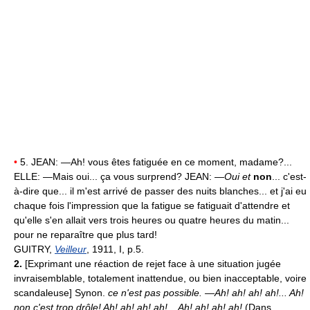
•
5. JEAN: —Ah! vous êtes fatiguée en ce moment, madame?...
ELLE: —Mais oui... ça vous surprend? JEAN: —
Oui et
non
... c'est-
à-dire que... il m'est arrivé de passer des nuits blanches... et j'ai eu
chaque fois l'impression que la fatigue se fatiguait d'attendre et
qu'elle s'en allait vers trois heures ou quatre heures du matin...
pour ne reparaître que plus tard!
GUITRY,
Veilleur
, 1911, I, p.5.
2.
[Exprimant une réaction de rejet face à une situation jugée
invraisemblable, totalement inattendue, ou bien inacceptable, voire
scandaleuse] Synon.
ce n'est pas possible.
—Ah! ah! ah! ah!... Ah!
non c'est trop drôle! Ah! ah! ah! ah!... Ah! ah! ah! ah!
(Dans