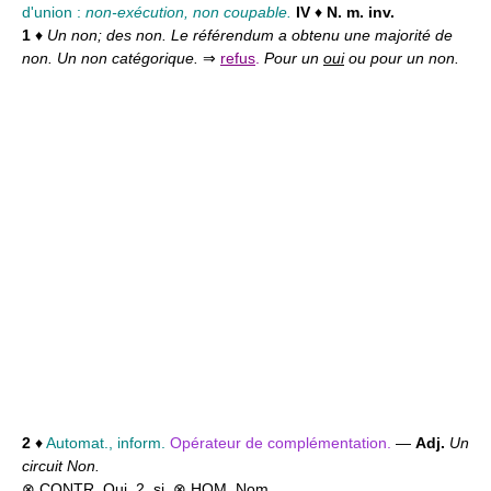
d'union :
non-exécution, non coupable.
IV
♦
N. m. inv.
1
♦
Un non; des non. Le référendum a obtenu une majorité de
non. Un non catégorique.
⇒
refus
.
Pour un
oui
ou pour un non.
2
♦
Automat., inform.
Opérateur de complémentation.
—
Adj.
Un
circuit Non.
⊗ CONTR.
Oui
,
2. si
. ⊗ HOM.
Nom.