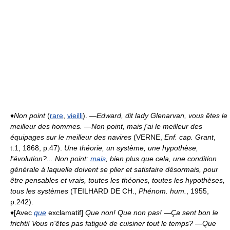
♦
Non point
(
rare
,
vieilli
).
—Edward, dit lady Glenarvan, vous êtes le
meilleur des hommes. —Non point, mais j'ai le meilleur des
équipages sur le meilleur des navires
(VERNE,
Enf. cap. Grant
,
t.1, 1868, p.47).
Une théorie, un système, une hypothèse,
l'évolution?... Non point:
mais
, bien plus que cela, une condition
générale à laquelle doivent se plier et satisfaire désormais, pour
être pensables et vrais, toutes les théories, toutes les hypothèses,
tous les systèmes
(TEILHARD DE CH.,
Phénom. hum.
, 1955,
p.242).
♦[Avec
que
exclamatif]
Que non! Que non pas!
—Ça sent bon le
frichti! Vous n'êtes pas fatigué de cuisiner tout le temps? —Que