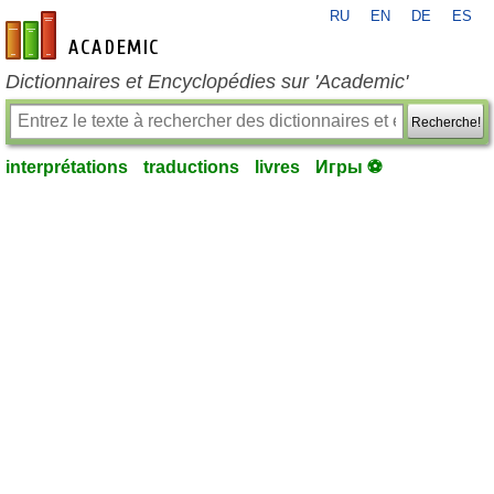
RU
EN
DE
ES
fr-academic.com
Dictionnaires et Encyclopédies sur 'Academic'
Recherche!
interprétations
traductions
livres
Игры ⚽