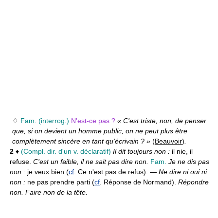
♢
Fam.
(interrog.)
N'est-ce pas ?
« C'est triste, non, de penser
que, si on devient un homme public, on ne peut plus être
complètement sincère en tant qu'écrivain ? »
(
Beauvoir
)
.
2
♦
(Compl. dir. d'un v. déclaratif)
Il dit toujours non :
il nie, il
refuse.
C'est un faible, il ne sait pas dire non.
Fam.
Je ne dis pas
non :
je veux bien (
cf
. Ce n'est pas de refus). —
Ne dire ni oui ni
non :
ne pas prendre parti (
cf
. Réponse de Normand).
Répondre
non. Faire non de la tête.