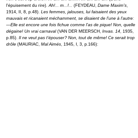
l'épuisement du rire).
Ah!... m...!...
(FEYDEAU,
Dame Maxim's
,
1914, II, 8, p.48).
Les femmes, jalouses, lui faisaient des yeux
mauvais et ricanaient méchamment, se disaient de l'une à l'autre:
—Elle est encore une fois fichue comme l'as de pique! Non, quelle
dégaine! Un vrai carnaval
(VAN DER MEERSCH,
Invas. 14
, 1935,
p.85).
Il ne veut pas t'épouser? Non, tout de même! Ce serait trop
drôle
(MAURIAC,
Mal Aimés
, 1945, I, 3, p.166):