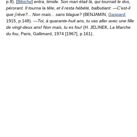
p.8). [
Bibiche
]
entra, timide. Son mari était là, qui tournait le dos,
pérorant. Il tourna la tête, et il resta hébété, balbutiant: —C'est-il
que j'rêve?... Non mais... sans blague?
(BENJAMIN,
Gaspard
,
1915, p.148).
—Toi, à quarante-huit ans, tu vas aller avec une fille
de vingt-deux ans! Non mais, tu es fou!
(H. JELINEK,
La Marche
du fou
, Paris, Gallimard, 1974 [1967], p.161).