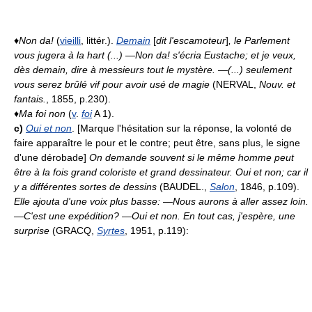
♦
Non da!
(
vieilli
, littér.).
Demain
[
dit l'escamoteur
]
, le Parlement
vous jugera à la hart (...) —Non da! s'écria Eustache; et je veux,
dès demain, dire à messieurs tout le mystère. —(...) seulement
vous serez brûlé vif pour avoir usé de magie
(NERVAL,
Nouv. et
fantais.
, 1855, p.230).
♦
Ma foi non
(
v
.
foi
A 1).
c)
Oui et non
. [Marque l'hésitation sur la réponse, la volonté de
faire apparaître le pour et le contre; peut être, sans plus, le signe
d'une dérobade]
On demande souvent si le même homme peut
être à la fois grand coloriste et grand dessinateur. Oui et non; car il
y a différentes sortes de dessins
(BAUDEL.,
Salon
, 1846, p.109).
Elle ajouta d'une voix plus basse: —Nous aurons à aller assez loin.
—C'est une expédition? —Oui et non. En tout cas, j'espère, une
surprise
(GRACQ,
Syrtes
, 1951, p.119):