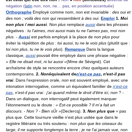
négation
(
latin
non
, non, ne… pas, en position accentuée)
Orthographe
Employé comme nom,
non
est invariable :
des oui et
des non ; voilà des non qui ressemblent à des oui
.
Emploi
1.
Moi
non plus / moi aussi
.
Non plus
remplace
aussi
dans les phrases
négatives :
tu l'aimes
,
moi aussi
mais
tu ne l'aimes pas
,
moi non
plus
. -
Aussi
est parfois employé à la place de
non plus
pour
éviter la répétition de
plus : toi aussi
,
tu ne le vois plus
(plutôt que :
toi non plus
,
tu ne le vois plus
).
Remarque
Dans la langue
classique,
aussi
pouvait être employé dans une phrase négative :
« Elle ne disait mot
,
ni lui aussi »
(Mme de Sévigné). Cet
archaïsme de style se rencontre encore chez quelques auteurs
contemporains.
2.
Non
équivalent de
n'est-ce pas
,
n'est-il pas
vrai
. Dans l'expression orale,
non
est souvent employé, avec une
intonation interrogative, comme un équivalent familier de
n'est-ce
pas
,
n'est-il pas vrai : j'ai quand même le droit d'être ici
,
non
? -
Dans un dialogue,
non
interrogatif peut également marquer
l'étonnement ou le doute :
« Est-ce possible ? Il m'a fait un
discours. - Non ? - Bien sÛr »
(Declercq).
3.
Non plus que
= pas
plus que. Cette tournure vieillie n'est plus usitée que dans le
registre littéraire ou très soutenu :
non plus que les oiseaux du
large
,
il ne supporte longtemps la terre ; je ne l'ai jamais vue
,
non