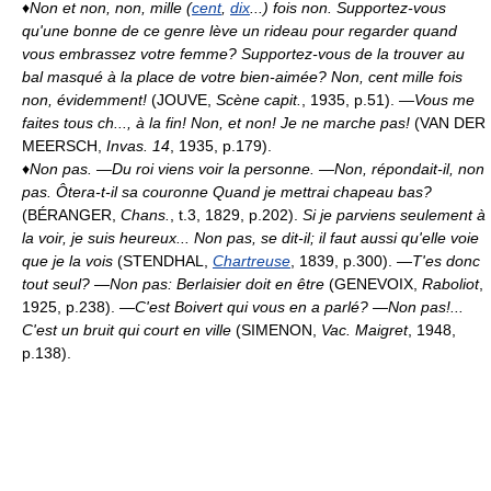
♦
Non et non, non, mille (
cent
,
dix
...) fois non.
Supportez-vous
qu'une bonne de ce genre lève un rideau pour regarder quand
vous embrassez votre femme? Supportez-vous de la trouver au
bal masqué à la place de votre bien-aimée? Non, cent mille fois
non, évidemment!
(JOUVE,
Scène capit.
, 1935, p.51).
—Vous me
faites tous ch..., à la fin! Non, et non!
Je ne marche pas!
(VAN DER
MEERSCH,
Invas. 14
, 1935, p.179).
♦
Non pas.
—Du roi viens voir la personne. —Non, répondait-il, non
pas. Ôtera-t-il sa couronne Quand je mettrai chapeau bas?
(BÉRANGER,
Chans.
, t.3, 1829, p.202).
Si je parviens seulement à
la voir, je suis heureux... Non pas, se dit-il; il faut aussi qu'elle voie
que je la vois
(STENDHAL,
Chartreuse
, 1839, p.300).
—T'es donc
tout seul? —Non pas: Berlaisier doit en être
(GENEVOIX,
Raboliot
,
1925, p.238).
—C'est Boivert qui vous en a parlé? —Non pas!...
C'est un bruit qui court en ville
(SIMENON,
Vac. Maigret
, 1948,
p.138).