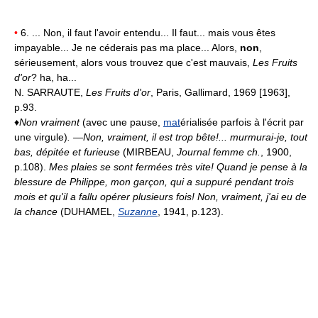
•
6. ... Non, il faut l'avoir entendu... Il faut... mais vous êtes
impayable... Je ne céderais pas ma place... Alors,
non
,
sérieusement, alors vous trouvez que c'est mauvais,
Les Fruits
d'or
? ha, ha...
N. SARRAUTE,
Les Fruits d'or
, Paris, Gallimard, 1969 [1963],
p.93.
♦
Non vraiment
(avec une pause,
mat
érialisée parfois à l'écrit par
une virgule)
.
—Non, vraiment, il est trop bête!... murmurai-je, tout
bas, dépitée et furieuse
(MIRBEAU,
Journal femme ch.
, 1900,
p.108).
Mes plaies se sont fermées très vite! Quand je pense à la
blessure de Philippe, mon garçon, qui a suppuré pendant trois
mois et qu'il a fallu opérer plusieurs fois! Non, vraiment, j'ai eu de
la chance
(DUHAMEL,
Suzanne
, 1941, p.123).